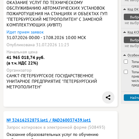
ОКАЗАНИЕ УСЛУГ ПО ТЕХНИЧЕСКОМУ
ОБСЛУЖИВАНИЮ АВТОМАТИЧЕСКИХ УСТАНОВОК
Код О
ПОЖАРОТУШЕНИЯ НА СТАНЦИЯХ И ОБЪЕКТАХ ГУП
Выбр
"ПЕТЕРБУРГСКИЙ МЕТРОПОЛИТЕН" С ЗАМЕНОЙ
не выб
КОМПЛЕКТУЮЩИХ (АУВПТ)
Идет прием заявок
Код КС
31.07.2026 00:00 - 17.08.2026 10:00 МСК
Выбр
Опубликована 31.07.2026 11:23
не выб
Начальная цена
Особен
41 965 018,74 руб.
Толь
(в т.ч. НДС 22%)
сред
Организатор
Толь
САНКТ-ПЕТЕРБУРГСКОЕ ГОСУДАРСТВЕННОЕ
прив
УНИТАРНОЕ ПРЕДПРИЯТИЕ "ПЕТЕРБУРГСКИЙ
числ
пред
МЕТРОПОЛИТЕН"
Найт
№ 32616252875.lot1 / RAD260037439.lot1
Запрос котировок в электронной форме (508493)
Оказание образовательных услуг по обучению