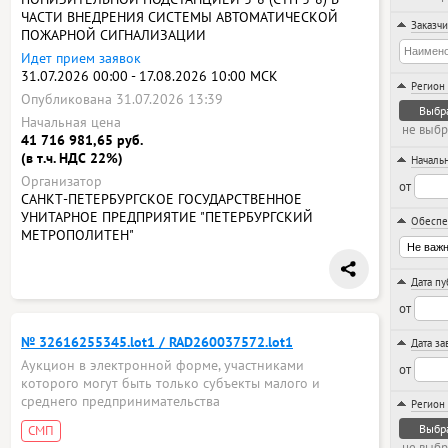
ЧАСТИ ВНЕДРЕНИЯ СИСТЕМЫ АВТОМАТИЧЕСКОЙ
Заказчи
ПОЖАРНОЙ СИГНАЛИЗАЦИИ
Идет прием заявок
31.07.2026 00:00 - 17.08.2026 10:00 МСК
Регион 
Опубликована 31.07.2026 13:39
Выбр
Начальная цена
не выб
41 716 981,65 руб.
(в т.ч. НДС 22%)
Начальн
Организатор
от
САНКТ-ПЕТЕРБУРГСКОЕ ГОСУДАРСТВЕННОЕ
УНИТАРНОЕ ПРЕДПРИЯТИЕ "ПЕТЕРБУРГСКИЙ
Обеспе
МЕТРОПОЛИТЕН"
Дата п
от
№ 32616255345.lot1 / RAD260037572.lot1
Дата з
Аукцион в электронной форме, участниками
от
которого могут быть только субъекты малого и
среднего предпринимательства
Регион 
Выбр
СМП
не выб