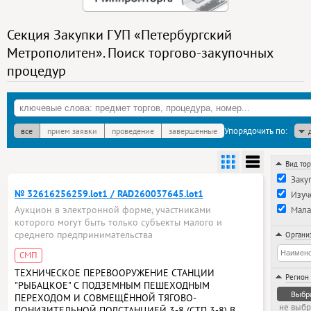
Секция Закупки ГУП «Петербургский
Метрополитен». Поиск торгово-закупочных
процедур
Упорядочить по:
все
прием заявки
проведение
завершенные
Вид то
Заку
№ 32616256259.lot1 / RAD260037645.lot1
Изуч
Аукцион в электронной форме, участниками
Мала
которого могут быть только субъекты малого и
среднего предпринимательства
Органи
СМП
ТЕХНИЧЕСКОЕ ПЕРЕВООРУЖЕНИЕ СТАНЦИИ
Регион
"РЫБАЦКОЕ" С ПОДЗЕМНЫМ ПЕШЕХОДНЫМ
Выбр
ПЕРЕХОДОМ И СОВМЕЩЁННОЙ ТЯГОВО-
не выб
ПОНИЗИТЕЛЬНОЙ ПОДСТАНЦИЕЙ 3-8 (СТП 3-8) В