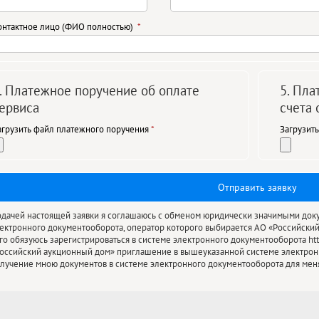
онтактное лицо (ФИО полностью)
. Платежное поручение об оплате
5. Пл
ервиса
счета
агрузить файл платежного поручения
Загрузит
дачей настоящей заявки я соглашаюсь с обменом юридически значимыми док
ектронного документооборота, оператор которого выбирается АО «Российский
го обязуюсь зарегистрироваться в системе электронного документооборота http
оссийский аукционный дом» приглашение в вышеуказанной системе электронн
лучение мною документов в системе электронного документооборота для мен