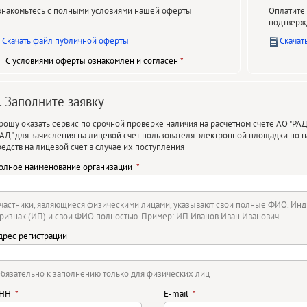
знакомьтесь с полными условиями нашей оферты
Оплатите 
подтверж
Скачать файл публичной оферты
Скачат
С условиями оферты ознакомлен и согласен
. Заполните заявку
рошу оказать сервис по срочной проверке наличия на расчетном счете АО "РА
РАД" для зачисления на лицевой счет пользователя электронной площадки по н
редств на лицевой счет в случае их поступления
олное наименование организации
частники, являющиеся физическими лицами, указывают свои полные ФИО. Ин
ризнак (ИП) и свои ФИО полностью. Пример: ИП Иванов Иван Иванович.
дрес регистрации
бязательно к заполнению только для физических лиц
НН
E-mail