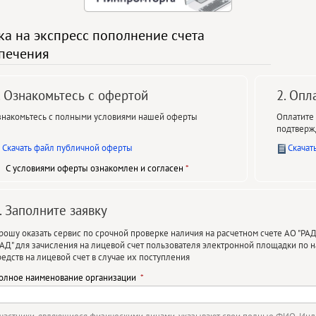
ка на экспресс пополнение счета
печения
. Ознакомьтесь с офертой
2. Опл
знакомьтесь с полными условиями нашей оферты
Оплатите 
подтверж
Скачать файл публичной оферты
Скачат
С условиями оферты ознакомлен и согласен
. Заполните заявку
рошу оказать сервис по срочной проверке наличия на расчетном счете АО "РА
РАД" для зачисления на лицевой счет пользователя электронной площадки по н
редств на лицевой счет в случае их поступления
олное наименование организации