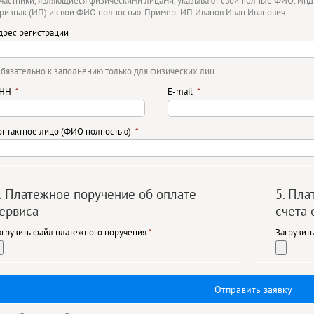
частники, являющиеся физическими лицами, указывают свои полные ФИО. Ин
ризнак (ИП) и свои ФИО полностью. Пример: ИП Иванов Иван Иванович.
дрес регистрации
бязательно к заполнению только для физических лиц
НН
E-mail
онтактное лицо (ФИО полностью)
. Платежное поручение об оплате
5. Пл
ервиса
счета
агрузить файл платежного поручения
Загрузит